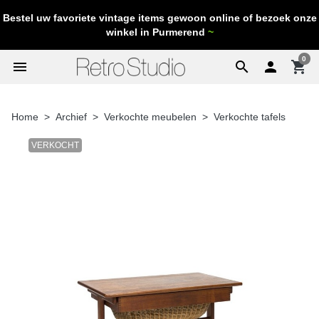
Bestel uw favoriete vintage items gewoon online of bezoek onze
winkel in Purmerend
~
0
menu
search

shopping_cart
Home
Archief
Verkochte meubelen
Verkochte tafels
VERKOCHT