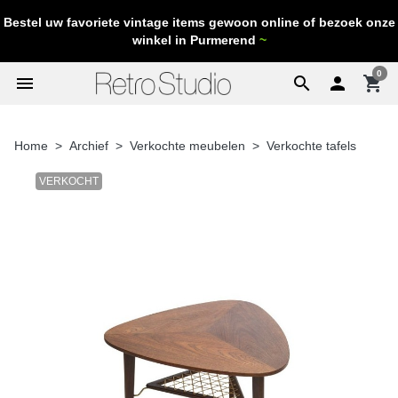
Bestel uw favoriete vintage items gewoon online of bezoek onze
winkel in Purmerend
~
0
menu
search

shopping_cart
Home
Archief
Verkochte meubelen
Verkochte tafels
VERKOCHT