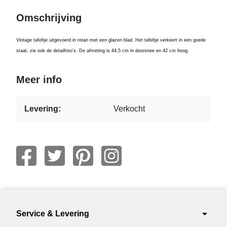
Omschrijving
Vintage tafeltje uitgevoerd in rotan met een glazen blad. Het tafeltje verkeert in een goede
staat, zie ook de detailfoto's. De afmeting is 4
4,5
cm in doorsnee en 42 cm hoog.
Meer info
Levering:
Verkocht
arrow_drop_down
Service & Levering