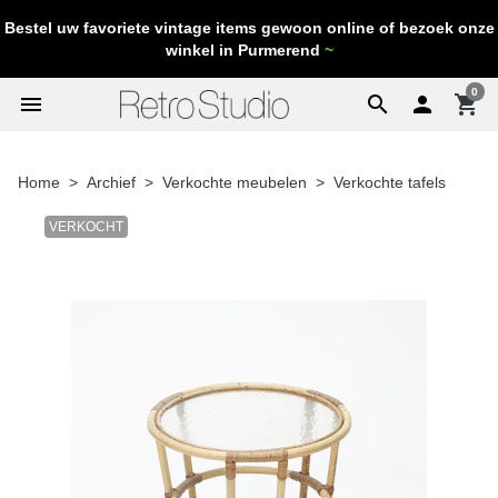
Bestel uw favoriete vintage items gewoon online of bezoek onze
winkel in Purmerend
~
0
menu
search

shopping_cart
Home
Archief
Verkochte meubelen
Verkochte tafels
VERKOCHT