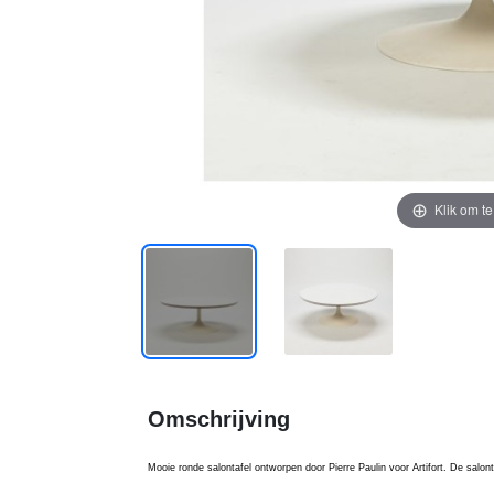
Klik om t
Omschrijving
Mooie ronde salontafel ontworpen door Pierre Paulin voor Artifort. De salonta