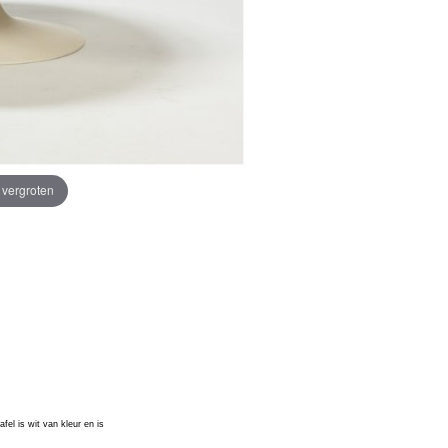
e vergroten
fel is wit van kleur en is