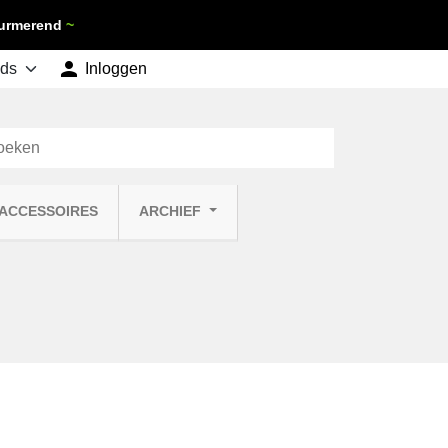
 Purmerend
~

shopping_cart
Inloggen
Winkelwagen
0
 ACCESSOIRES
ARCHIEF