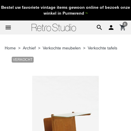
Bestel uw favoriete vintage items gewoon online of bezoek onze
winkel in Purmerend
~
0
menu
search

shopping_cart
Home
Archief
Verkochte meubelen
Verkochte tafels
VERKOCHT