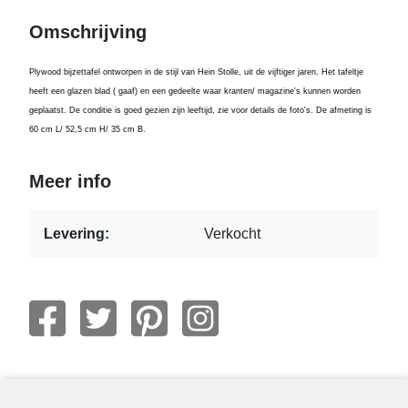
Omschrijving
Plywood bijzettafel ontworpen in de stijl van Hein Stolle, uit de vijftiger jaren. Het tafeltje
heeft een glazen blad ( gaaf) en een gedeelte waar kranten/ magazine's kunnen worden
geplaatst. De conditie is goed gezien zijn leeftijd, zie voor details de foto's. De afmeting is
60 cm L/ 52,5 cm H/ 35 cm B.
Meer info
Levering:
Verkocht