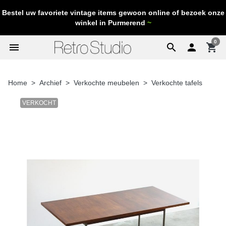
Bestel uw favoriete vintage items gewoon online of bezoek onze
winkel in Purmerend
~
0
menu
search

shopping_cart
Home
Archief
Verkochte meubelen
Verkochte tafels
VERKOCHT