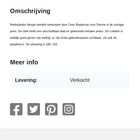
Omschrijving
Nederlandse design eettafel ontworpen door Cees Braakman voor Pastoe in de zestiger
jaren. De tafel heeft een uitschuifbaar blad en geborsteld metalen poten. De conditie is
redelijk goed gezien zijn leeftijd, er zijn lichte gebruikssporen zichtbaar, zie ook de
detailfoto's. De afmeting is 180- 233
Meer info
Levering:
Verkocht