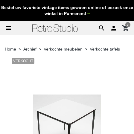
Bestel uw favoriete vintage items gewoon online of bezoek onze
winkel in Purmerend
~
0
menu
search

shopping_cart
Home
Archief
Verkochte meubelen
Verkochte tafels
VERKOCHT