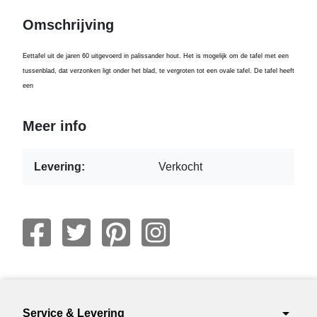
Omschrijving
Eettafel uit de jaren 60 uitgevoerd in palissander hout. Het is mogelijk om de tafel met een
tussenblad, dat verzonken ligt onder het blad, te vergroten tot een ovale tafel. De tafel heeft
een
Meer info
Levering:
Verkocht
arrow_drop_down
Service & Levering