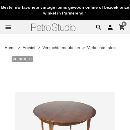
Bestel uw favoriete vintage items gewoon online of bezoek onze
winkel in Purmerend
~
0
menu
search

shopping_cart
Home
Archief
Verkochte meubelen
Verkochte tafels
VERKOCHT