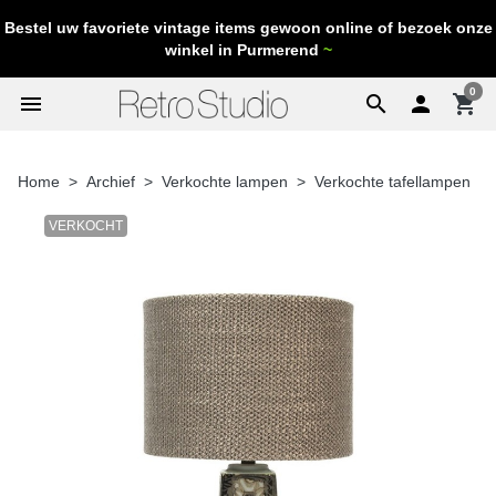
Bestel uw favoriete vintage items gewoon online of bezoek onze
winkel in Purmerend
~
0
menu
search

shopping_cart
Home
Archief
Verkochte lampen
Verkochte tafellampen
VERKOCHT