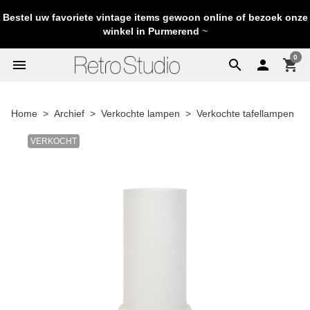
Bestel uw favoriete vintage items gewoon online of bezoek onze
winkel in Purmerend
~
0
menu
search

shopping_cart
Home
Archief
Verkochte lampen
Verkochte tafellampen
VERKOCHT