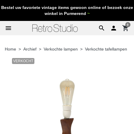
Bestel uw favoriete vintage items gewoon online of bezoek onze
winkel in Purmerend
~
0
menu
search

shopping_cart
Home
Archief
Verkochte lampen
Verkochte tafellampen
VERKOCHT