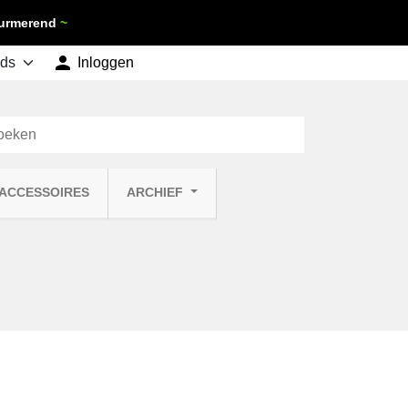
 Purmerend
~

shopping_cart
Inloggen
Winkelwagen
0
 ACCESSOIRES
ARCHIEF