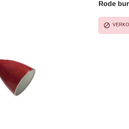
Rode bur

VERKO