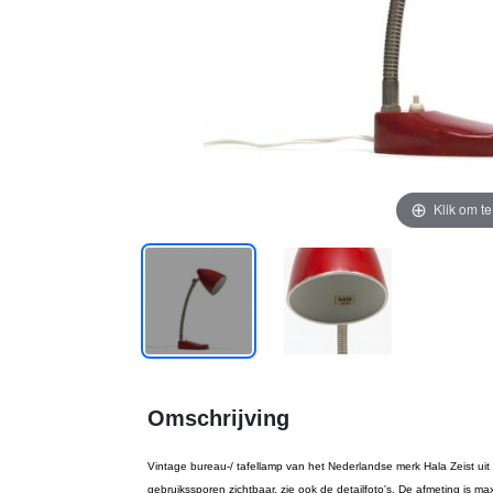
Klik om t
Omschrijving
Vintage bureau-/ tafellamp van het Nederlandse merk Hala Zeist uit de 
gebruikssporen zichtbaar, zie ook de detailfoto's. De afmeting is 