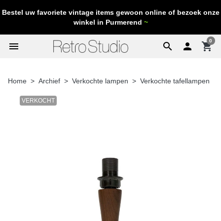
Bestel uw favoriete vintage items gewoon online of bezoek onze
winkel in Purmerend
~
0
menu
search

shopping_cart
Home
Archief
Verkochte lampen
Verkochte tafellampen
VERKOCHT