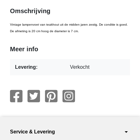
Omschrijving
Vintage lampenvoet van teakhout uit de midden jaren zestig. De conditie is goed.
De afmeting is 20 cm hoog de diameter is 7 cm.
Meer info
Levering:
Verkocht
arrow_drop_down
Service & Levering