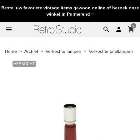
Bestel uw favoriete vintage items gewoon online of bezoek onze
winkel in Purmerend
~
0
menu
search

shopping_cart
Home
Archief
Verkochte lampen
Verkochte tafellampen
VERKOCHT