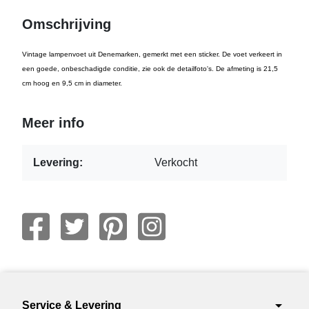
Omschrijving
Vintage lampenvoet uit Denemarken, gemerkt met een sticker. De voet verkeert in
een goede, onbeschadigde conditie, zie ook de detailfoto's. De afmeting is 21,5
cm hoog en 9,5 cm in diameter.
Meer info
Levering:
Verkocht
arrow_drop_down
Service & Levering