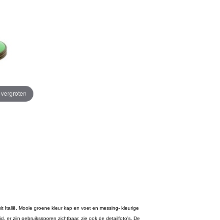
e vergroten
 uit Italië. Mooie groene kleur kap en voet en messing- kleurige
jd, er zijn gebruikssporen zichtbaar, zie ook de detailfoto's. De