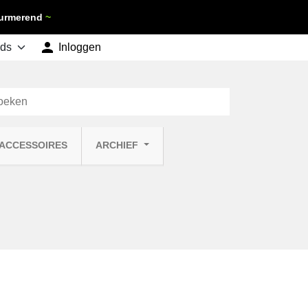
 Purmerend
~

shopping_cart
Inloggen
Winkelwagen
0
 ACCESSOIRES
ARCHIEF