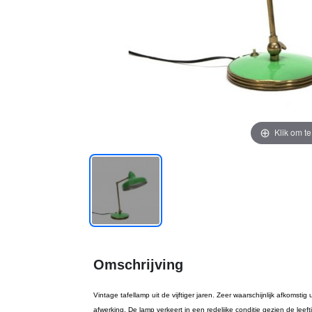
Klik om t
Omschrijving
Vintage tafellamp uit de vijftiger jaren. Zeer waarschijnlijk afkomstig
afwerking. De lamp verkeert in een redelijke conditie gezien de leefti