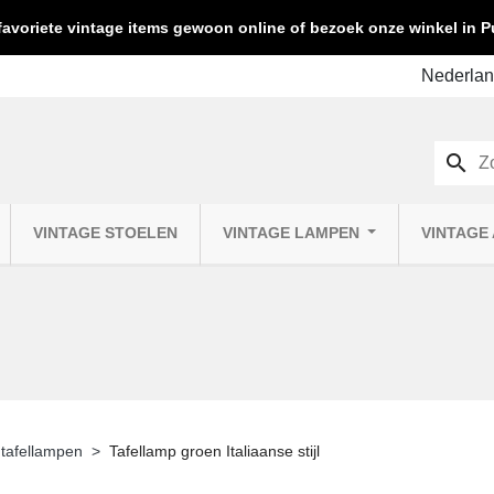
favoriete vintage items gewoon online of bezoek onze winkel in
search
VINTAGE STOELEN
VINTAGE LAMPEN
VINTAGE
 tafellampen
Tafellamp groen Italiaanse stijl