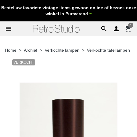
Bestel uw favoriete vintage items gewoon online of bezoek onze
winkel in Purmerend
~
0
menu
search

shopping_cart
Home
Archief
Verkochte lampen
Verkochte tafellampen
VERKOCHT