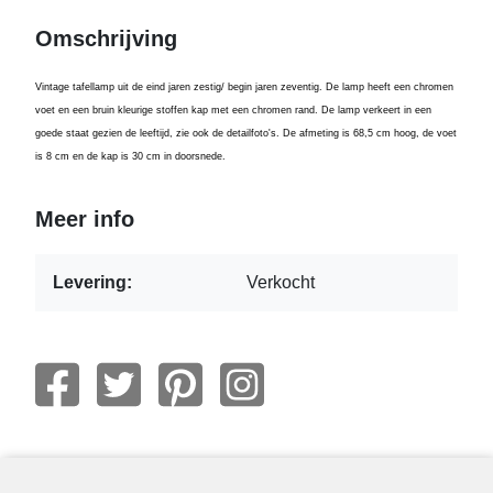
Omschrijving
Vintage tafellamp uit de eind jaren zestig/ begin jaren zeventig. De lamp heeft een chromen
voet en een bruin kleurige stoffen kap met een chromen rand. De lamp verkeert in een
goede staat gezien de leeftijd, zie ook de detailfoto's. De afmeting is 68,5 cm hoog, de voet
is 8 cm en de kap is 30 cm in doorsnede.
Meer info
Levering:
Verkocht