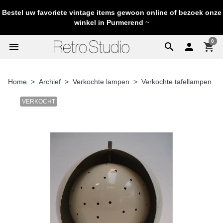
Bestel uw favoriete vintage items gewoon online of bezoek onze
winkel in Purmerend
~
0
menu
search

shopping_cart
Home
Archief
Verkochte lampen
Verkochte tafellampen
VERKOCHT