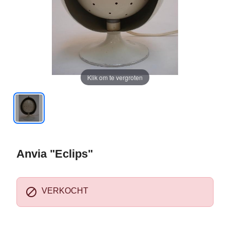
Klik om te vergroten
Anvia "Eclips"

VERKOCHT