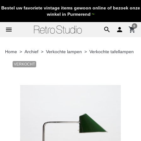
Bestel uw favoriete vintage items gewoon online of bezoek onze
winkel in Purmerend
~
0
menu
search

shopping_cart
Home
Archief
Verkochte lampen
Verkochte tafellampen
VERKOCHT