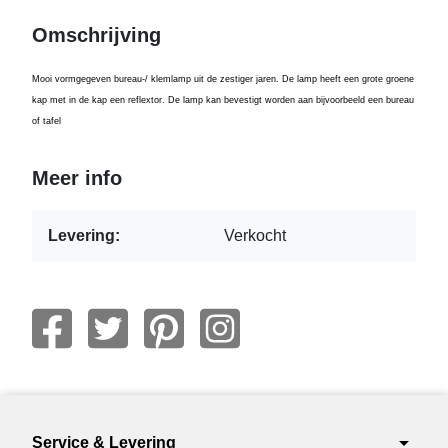
Omschrijving
Mooi vormgegeven bureau-/ klemlamp uit de zestiger jaren. De lamp heeft een grote groene
kap met in de kap een reflextor. De lamp kan bevestigt worden aan bijvoorbeeld een bureau
of tafel
Meer info
Levering:
Verkocht
arrow_drop_down
Service & Levering