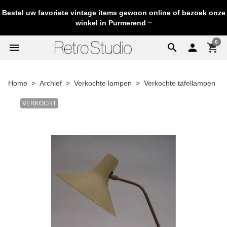
Bestel uw favoriete vintage items gewoon online of bezoek onze
winkel in Purmerend
~
0
menu
search

shopping_cart
Home
Archief
Verkochte lampen
Verkochte tafellampen
VERKOCHT