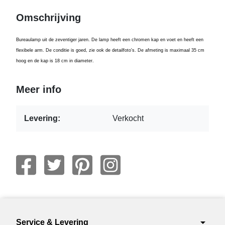
Omschrijving
Bureaulamp uit de zeventiger jaren. De lamp heeft een chromen kap en voet en heeft een
flexibele arm. De conditie is goed, zie ook de detailfoto's. De afmeting is maximaal 35 cm
hoog en de kap is 18 cm in diameter.
Meer info
Levering:
Verkocht
arrow_drop_down
Service & Levering