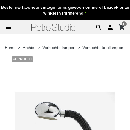
Bestel uw favoriete vintage items gewoon online of bezoek onze
winkel in Purmerend
~
0
menu
search

shopping_cart
Home
Archief
Verkochte lampen
Verkochte tafellampen
VERKOCHT