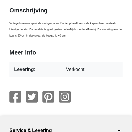
Omschrijving
Vintage bureaulamp uit de zestiger jaren. De lamp heeft een rode kap en heeft metaal-
kleurige details. De conditie is goed gezien de leeftijd ( zie detailfoto's). De afmeting van de
kap is 25 cm in doorsnee, de hoogte is 40 cm.
Meer info
Levering:
Verkocht
arrow_drop_down
Service & Levering