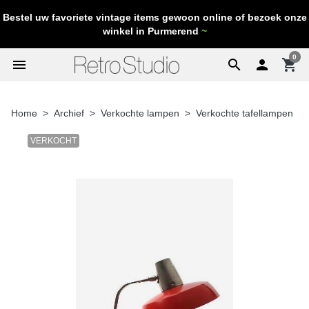
Bestel uw favoriete vintage items gewoon online of bezoek onze
winkel in Purmerend
~
0
menu
search

shopping_cart
Home
Archief
Verkochte lampen
Verkochte tafellampen
VERKOCHT