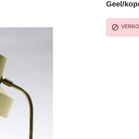
Geel/kope

VERKO