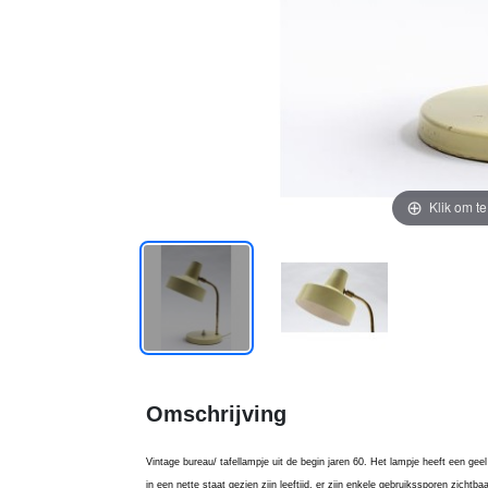
Klik om t
Omschrijving
Vintage bureau/ tafellampje uit de begin jaren 60. Het lampje heeft een geel
in een nette staat gezien zijn leeftijd, er zijn enkele gebruikssporen zichtb