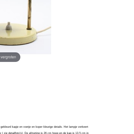
e vergroten
 gekleurd kapje en voetje en koper kleurige details. Het lampje verkeert
aar ( zie detailfoto's). De afmeting is 26 cm hoog en de kap is 13,5 cm in