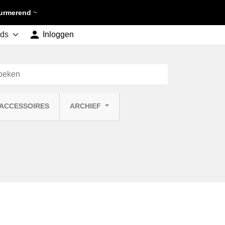
 Purmerend
~

shopping_cart
Inloggen
Winkelwagen
0
 ACCESSOIRES
ARCHIEF