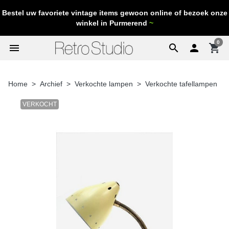
Bestel uw favoriete vintage items gewoon online of bezoek onze
winkel in Purmerend
~
0
menu
search

shopping_cart
Home
Archief
Verkochte lampen
Verkochte tafellampen
VERKOCHT