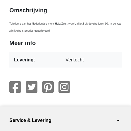
Omschrijving
Tafellamp van het Nederlandse merk Hala Zeist type Ukkie 2 uit de eind jaren 60. In de kap
zijn kleine sterretjes geperforeerd.
Meer info
Levering:
Verkocht
arrow_drop_down
Service & Levering