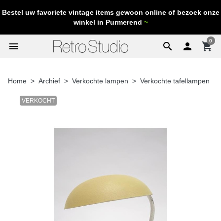
Bestel uw favoriete vintage items gewoon online of bezoek onze
winkel in Purmerend
~
0
menu
search

shopping_cart
Home
Archief
Verkochte lampen
Verkochte tafellampen
VERKOCHT