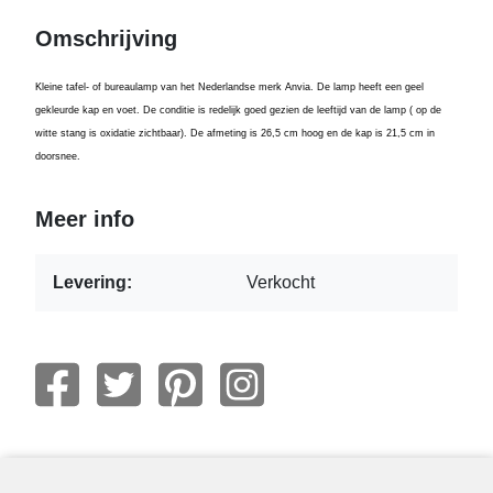
Omschrijving
Kleine tafel- of bureaulamp van het Nederlandse merk Anvia. De lamp heeft een geel
gekleurde kap en voet. De conditie is redelijk goed gezien de leeftijd van de lamp ( op de
witte stang is oxidatie zichtbaar). De afmeting is 26,5 cm hoog en de kap is 21,5 cm in
doorsnee.
Meer info
Levering:
Verkocht