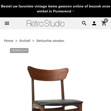
Bestel uw favoriete vintage items gewoon online of bezoek onze
winkel in Purmerend
~
0
menu
search

shopping_cart
Home
Archief
Verkochte stoelen
VERKOCHT