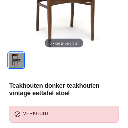
Klik om te vergroten
Teakhouten donker teakhouten
vintage eettafel stoel

VERKOCHT