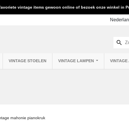
favoriete vintage items gewoon online of bezoek onze winkel in
search
VINTAGE STOELEN
VINTAGE LAMPEN
VINTAGE
ntage mahonie pianokruk