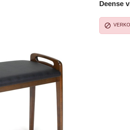
Deense v

VERKO