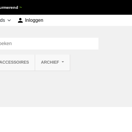
 Purmerend
~

shopping_cart
Inloggen
Winkelwagen
0
 ACCESSOIRES
ARCHIEF