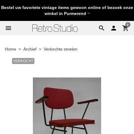
Bestel uw favoriete vintage items gewoon online of bezoek onze
winkel in Purmerend
~
0
menu
search

shopping_cart
Home
Archief
Verkochte stoelen
VERKOCHT