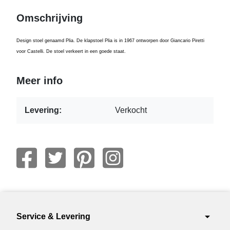
Omschrijving
Design stoel genaamd Plia. De klapstoel Plia is in 1967 ontworpen door Giancario Piretti
voor Castelli. De stoel verkeert in een goede staat.
Meer info
Levering:
Verkocht
arrow_drop_down
Service & Levering