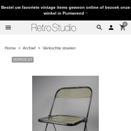
Bestel uw favoriete vintage items gewoon online of bezoek onze
winkel in Purmerend
~
0
menu
search

shopping_cart
Home
Archief
Verkochte stoelen
VERKOCHT