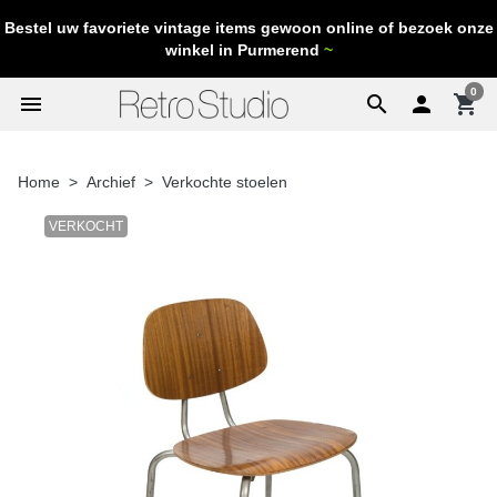
Bestel uw favoriete vintage items gewoon online of bezoek onze
winkel in Purmerend
~
0
menu
search

shopping_cart
Home
Archief
Verkochte stoelen
VERKOCHT