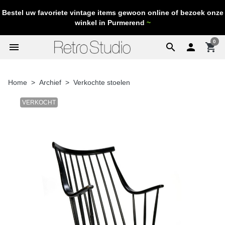
Bestel uw favoriete vintage items gewoon online of bezoek onze
winkel in Purmerend
~
0
menu
search

shopping_cart
Home
Archief
Verkochte stoelen
VERKOCHT