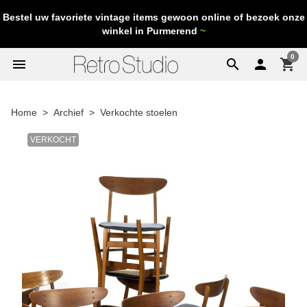
Bestel uw favoriete vintage items gewoon online of bezoek onze
winkel in Purmerend
~
0
menu
search

shopping_cart
Home
Archief
Verkochte stoelen
VERKOCHT