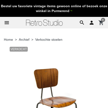
Bestel uw favoriete vintage items gewoon online of bezoek onze
winkel in Purmerend
~
0
menu
search

shopping_cart
Home
Archief
Verkochte stoelen
VERKOCHT