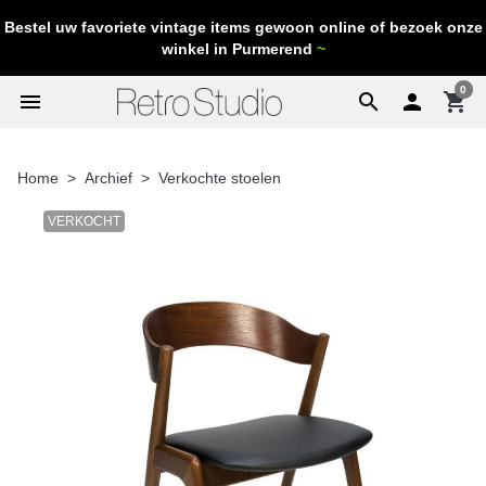
Bestel uw favoriete vintage items gewoon online of bezoek onze
winkel in Purmerend
~
0
menu
search

shopping_cart
Home
Archief
Verkochte stoelen
VERKOCHT