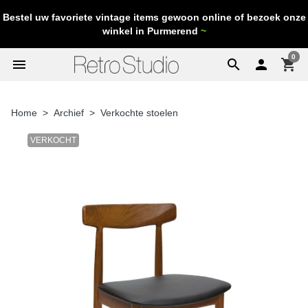
Bestel uw favoriete vintage items gewoon online of bezoek onze
winkel in Purmerend
~
0
menu
search

shopping_cart
Home
Archief
Verkochte stoelen
VERKOCHT