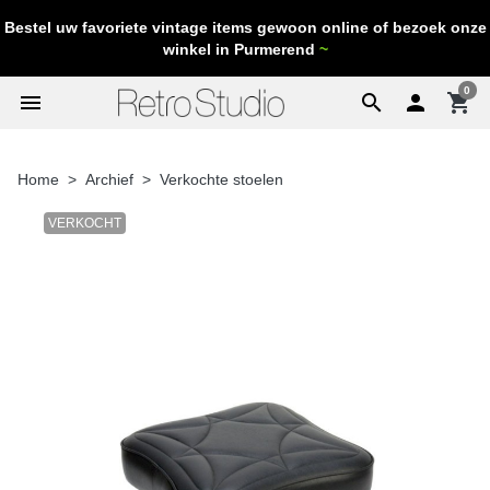
Bestel uw favoriete vintage items gewoon online of bezoek onze
winkel in Purmerend
~
0
menu
search

shopping_cart
Home
Archief
Verkochte stoelen
VERKOCHT