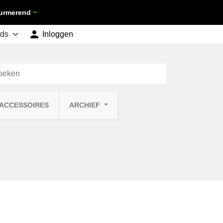
 Purmerend
~

shopping_cart
Inloggen
Winkelwagen
0
 ACCESSOIRES
ARCHIEF