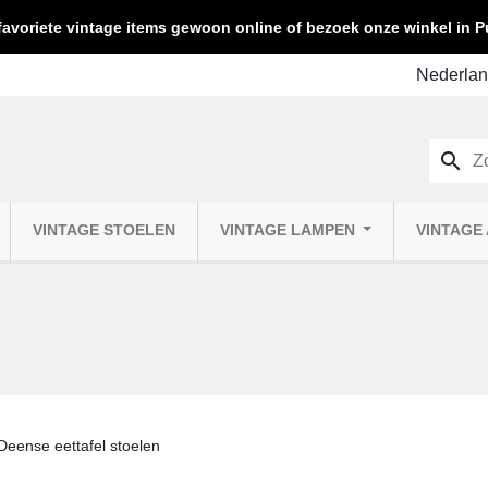
favoriete vintage items gewoon online of bezoek onze winkel in
search
VINTAGE STOELEN
VINTAGE LAMPEN
VINTAGE
Deense eettafel stoelen