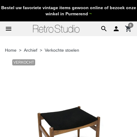
Bestel uw favoriete vintage items gewoon online of bezoek onze
winkel in Purmerend
~
0
menu
search

shopping_cart
Home
Archief
Verkochte stoelen
VERKOCHT