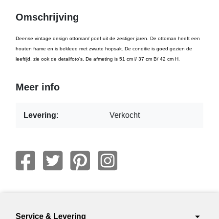
Omschrijving
Deense vintage design ottoman/ poef uit de zestiger jaren. De ottoman heeft een
houten frame en is bekleed met zwarte hopsak. De conditie is goed gezien de
leeftijd, zie ook de detailfoto's. De afmeting is 51 cm l/ 37 cm B/ 42 cm H.
Meer info
Levering:
Verkocht
arrow_drop_down
Service & Levering