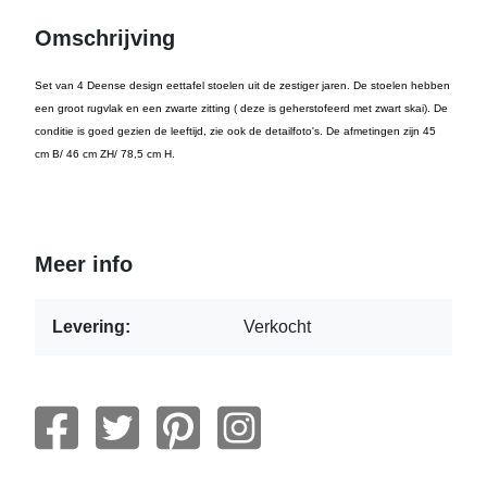
Omschrijving
Set van 4 Deense design eettafel stoelen uit de zestiger jaren. De stoelen hebben
een groot rugvlak en een zwarte zitting ( deze is geherstofeerd met zwart skai). De
conditie is goed gezien de leeftijd, zie ook de detailfoto's. De afmetingen zijn 45
cm B/ 46 cm ZH/ 78,5 cm H.
Meer info
Levering:
Verkocht