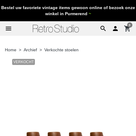
Bestel uw favoriete vintage items gewoon online of bezoek onze
winkel in Purmerend
~
0
menu
search

shopping_cart
Home
Archief
Verkochte stoelen
VERKOCHT