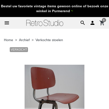
Bestel uw favoriete vintage items gewoon online of bezoek onze
winkel in Purmerend
~
0
menu
search

shopping_cart
Home
Archief
Verkochte stoelen
VERKOCHT