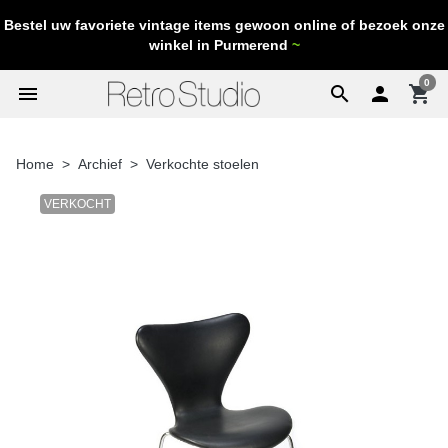
Bestel uw favoriete vintage items gewoon online of bezoek onze
winkel in Purmerend
~
0
menu
search

shopping_cart
Home
Archief
Verkochte stoelen
VERKOCHT