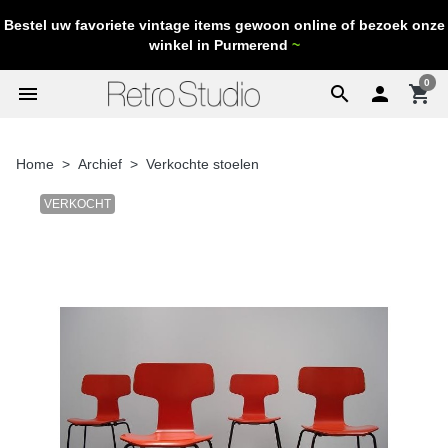
Bestel uw favoriete vintage items gewoon online of bezoek onze
winkel in Purmerend
~
0
menu
search

shopping_cart
Home
Archief
Verkochte stoelen
VERKOCHT