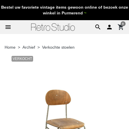
Bestel uw favoriete vintage items gewoon online of bezoek onze
winkel in Purmerend
~
0
menu
search

shopping_cart
Home
Archief
Verkochte stoelen
VERKOCHT