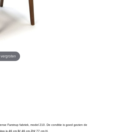
e vergroten
eense Farstrup fabriek, model 210. De conditie is goed gezien de
fmeting is 46 cm B/ 46 cm ZH/ 77 cm H.