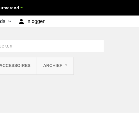
 Purmerend
~

shopping_cart
Inloggen
Winkelwagen
0
 ACCESSOIRES
ARCHIEF