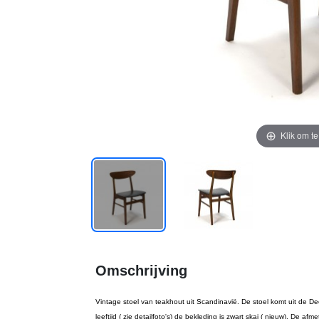
Klik om t
Omschrijving
Vintage stoel van teakhout uit Scandinavië. De stoel komt uit de D
leeftijd ( zie detailfoto's) de bekleding is zwart skai ( nieuw). De a