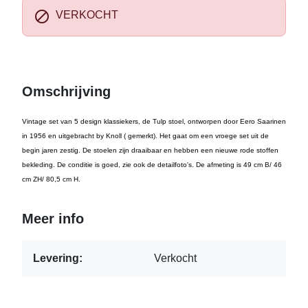

VERKOCHT
Omschrijving
Vintage set van 5 design klassiekers, de Tulp stoel, ontworpen door Eero Saarinen
in 1956 en uitgebracht by Knoll ( gemerkt). Het gaat om een vroege set uit de
begin jaren zestig. De stoelen zijn draaibaar en hebben een nieuwe rode stoffen
bekleding. De conditie is goed, zie ook de detailfoto's. De afmeting is 49 cm B/ 46
cm ZH/ 80,5 cm H.
Meer info
Levering:
Verkocht