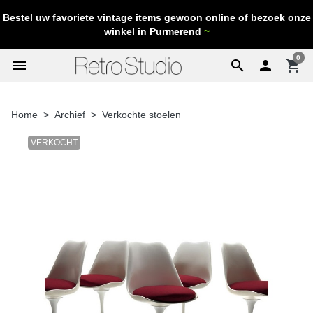
Bestel uw favoriete vintage items gewoon online of bezoek onze
winkel in Purmerend
~
0
menu
search

shopping_cart
Home
Archief
Verkochte stoelen
VERKOCHT