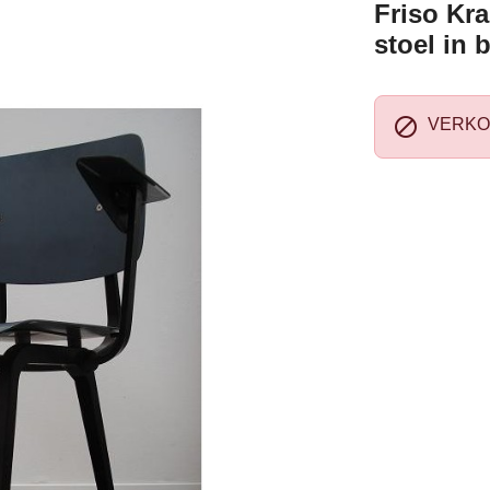
Friso Kra
stoel in 

VERKO