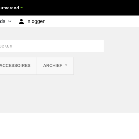
 Purmerend
~

shopping_cart
Inloggen
Winkelwagen
0
 ACCESSOIRES
ARCHIEF