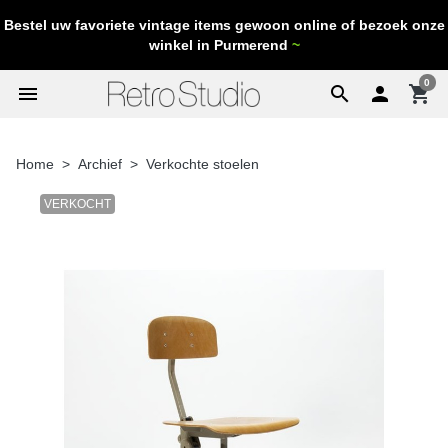
Bestel uw favoriete vintage items gewoon online of bezoek onze
winkel in Purmerend
~
0
menu
search

shopping_cart
Home
Archief
Verkochte stoelen
VERKOCHT