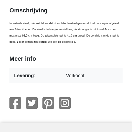
Omschrijving
Industriële stoel
, ook wel tekentafel of
architectenstoel
genoemd. Het ontwerp is afgeleid
van Fri
so K
ramer.
De stoel is in hoogte verstelbaar, de zithoogte is minimaal 44 cm en
maximaal 6
2,5
cm hoog. De tekentafelstoel is
41,5
cm breed. De conditie van de stoel is
goed, zeker gezien zijn leeftijd, zie ook de detailfoto's.
Meer info
Levering:
Verkocht