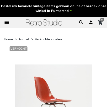
Bestel uw favoriete vintage items gewoon online of bezoek onze
winkel in Purmerend
~
0
menu
search

shopping_cart
Home
Archief
Verkochte stoelen
VERKOCHT