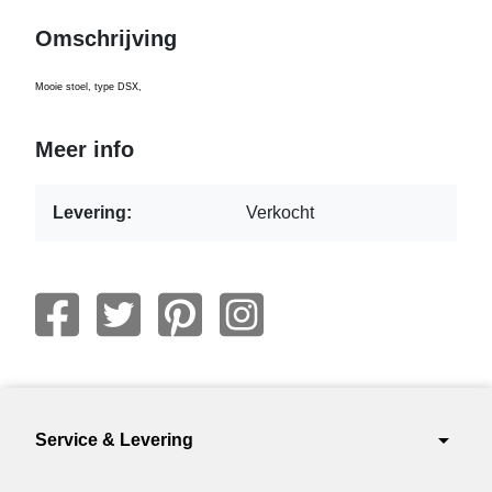
Omschrijving
Mooie stoel, type DSX,
Meer info
Levering:
Verkocht
arrow_drop_down
Service & Levering