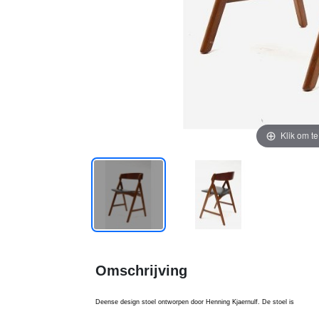
Klik om t
Omschrijving
Deense design stoel ontworpen door Henning Kjaernulf. De stoel is