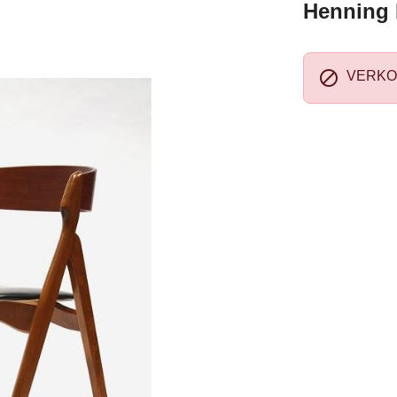
Henning K

VERKO