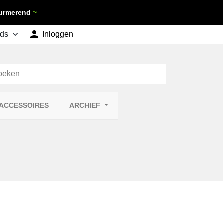
 Purmerend
~

shopping_cart
Inloggen
Winkelwagen
0
 ACCESSOIRES
ARCHIEF