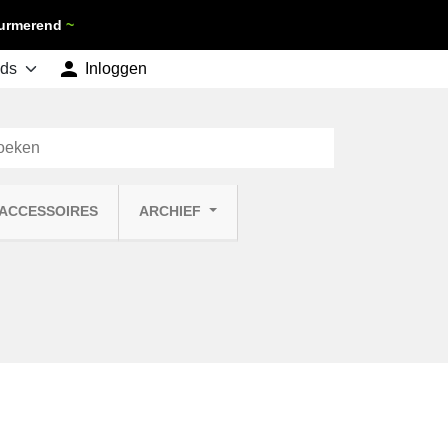
 Purmerend
~

shopping_cart
Inloggen
Winkelwagen
0
 ACCESSOIRES
ARCHIEF