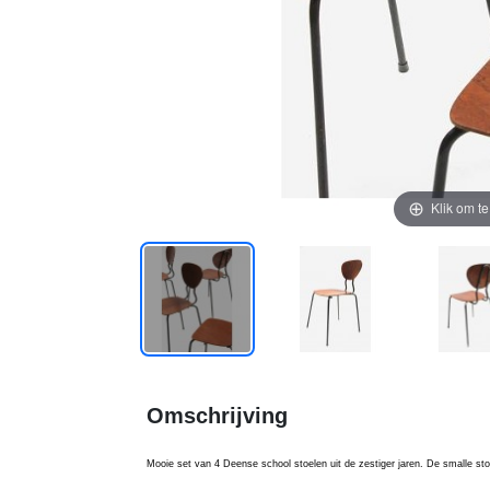
Klik om t
Omschrijving
Mooie set van 4 Deense school stoelen uit de zestiger jaren. De smalle st