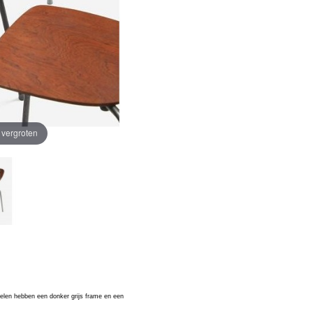
e vergroten
oelen hebben een donker grijs frame en een