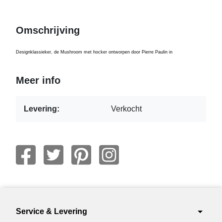
Omschrijving
Designklassieker, de Mushroom met hocker ontworpen door Pierre Paulin in
Meer info
Levering:
Verkocht
arrow_drop_down
Service & Levering