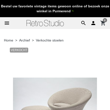
Bestel uw favoriete vintage items gewoon online of bezoek onze
winkel in Purmerend
~
0
menu
search

shopping_cart
Home
Archief
Verkochte stoelen
VERKOCHT